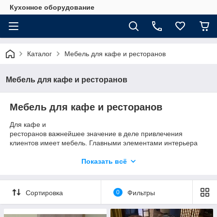
Кухонное оборудование
Каталог
Мебель для кафе и ресторанов
Мебель для кафе и ресторанов
Мебель для кафе и ресторанов
Для кафе и
ресторанов важнейшее значение в деле привлечения
клиентов имеет мебель. Главными элементами интерьера
являются столы и стулья.
Показать всё
Еще одна важная категория — это мягкая мебель для кафе
и ресторанов. Это диваны и кресла с различными
вариантами обивки из натуральных или синтетических
Сортировка
0
Фильтры
материалов, на деревянном или металлическом каркасе.
Чтобы все столики в ресторане всегда были заняты, они, а
также стулья и другая мебель должны быть безупречны –