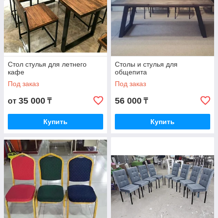
Стол стулья для летнего
Столы и стулья для
кафе
общепита
Под заказ
Под заказ
35 000
56 000
от
₸
₸
Купить
Купить