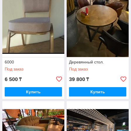
выбрать подходящую мебель для кафе, баров и ресторанов
можно на этой странице.
Наша компания «Our Kitchen 555» более 13 лет занимается
производством и поставкой товаров для кафе и ресторанов.
Благодаря такому опыту, мы можем гарантировать каждому
клиенту высочайшее качество товаров и клиентского
сервиса.
Почему вам стоит обратиться в нашу компанию?
Огромный ассортимент продукции для кафе и
ресторанов,
6000
Деревянный стол.
Под заказ
Под заказ
Выгодные цены, обусловленные собственным
производством и налаженными отношениями с
6 500
39 800
₸
₸
поставщиками,
Осуществляем доставку по всему Казахстану,
Купить
Купить
Предлагаем скидки для новых и постоянных
клиентов,
Работаем без выходных и праздников,
Выезд, замер и установка за наш счёт.