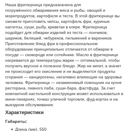
Наша фритюрница предназначена для
погружённого обжаривания мяса и рыбы, овощей и
морепродуктов, картофеля и теста. В этой фритюрнице вы
сможете приготовить чипсы, картофель фри, куриные
наггетсы, суши, рыбу, креветки в кляре. Фритюрница
подойдет для обжарки изделий из теста — пончиков,
шариков, беляшей, чебуреков, пельменей и вареников.
Приготовление блюд фри в профессиональном
оборудовании принципиально отличается от обжарки в
посуде — сковороде или сотейнике. Масло в фритюрнице
нагревается до температуры жарки — оптимальной, чтобы
получить вкусное и полезное блюдо. Жир не кипит, а значит
не происходит его окисление и не выделяются продукты
сгорания — канцерогены, негативно влияющие на здоровье
человека. Фритюрница — незаменимый помощник на кухне
ресторана, пивного паба, суши-бара, фастфуда. За счет
компактной настольной конструкции может использоваться в
мини-пекарнях, точках уличной торговли, фуд-кортах и на
выездном обслуживании.
Характеристики
Габариты:
Длина (мм): 550