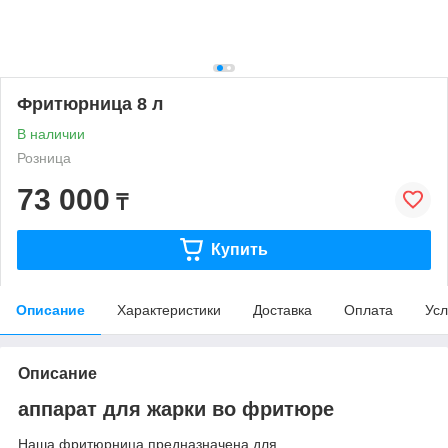
Фритюрница 8 л
В наличии
Розница
73 000
₸
Купить
Описание
Характеристики
Доставка
Оплата
Усл
Описание
аппарат для жарки во фритюре
Наша фритюрница предназначена для