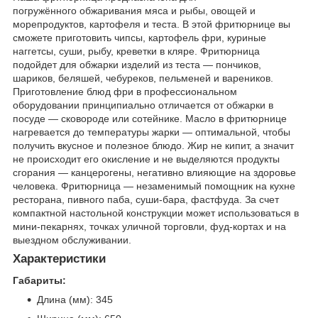
погружённого обжаривания мяса и рыбы, овощей и
морепродуктов, картофеля и теста. В этой фритюрнице вы
сможете приготовить чипсы, картофель фри, куриные
наггетсы, суши, рыбу, креветки в кляре. Фритюрница
подойдет для обжарки изделий из теста — пончиков,
шариков, беляшей, чебуреков, пельменей и вареников.
Приготовление блюд фри в профессиональном
оборудовании принципиально отличается от обжарки в
посуде — сковороде или сотейнике. Масло в фритюрнице
нагревается до температуры жарки — оптимальной, чтобы
получить вкусное и полезное блюдо. Жир не кипит, а значит
не происходит его окисление и не выделяются продукты
сгорания — канцерогены, негативно влияющие на здоровье
человека. Фритюрница — незаменимый помощник на кухне
ресторана, пивного паба, суши-бара, фастфуда. За счет
компактной настольной конструкции может использоваться в
мини-пекарнях, точках уличной торговли, фуд-кортах и на
выездном обслуживании.
Характеристики
Габариты:
Длина (мм): 345