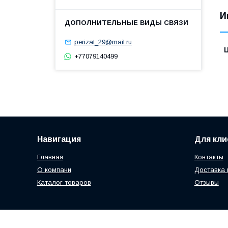
И
perizat_29@mail.ru
+77079140499
Навигация
Для кли
Главная
Контакты
О компани
Доставка 
Каталог товаров
Отзывы