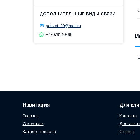
С
perizat_29@mail.ru
+77079140499
И
Навигация
Для кли
Главная
Контакты
О компани
Доставка 
Каталог товаров
Отзывы