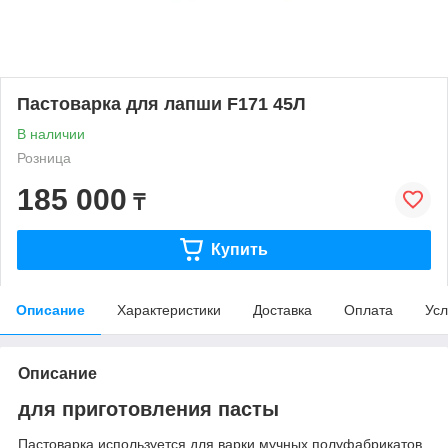
Пастоварка для лапши F171 45Л
В наличии
Розница
185 000
₸
Купить
Описание
Характеристики
Доставка
Оплата
Усл
Описание
для приготовления пасты
Пастоварка используется для варки мучных полуфабрикатов,