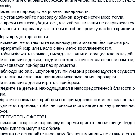
бразом или она была повреждена или упала на пол. Во всех этих 
лужбу.
оместите пароварку на ровную поверхность.
е устанавливайте пароварку вблизи других источников тепла.
о время монтажа убедитесь, что кабель питания не соприкасаетс
становите пароварку так, чтобы в любое время у вас был прямой и
Меры предосторожности
нимание: не оставляйте пароварку работающей без присмотра.
ерегретый жир или масло очень легко воспламеняются.
тобы избежать взрывов, никогда не тушите горящее масло водой.
е позволяйте детям, людям с недостаточным жизненным опытом,
ользоваться прибором без присмотра.
аблюдение за вышеупомянутыми лицами рекомендуется осуществл
азъяснены основные принципы использования пароварки.
е позволяйте детям играть с прибором.
ледите за детьми, находящимися в непосредственной близости от 
ним.
братите внимание: прибор и его принадлежности могут сильно на
удьте осторожны, чтобы не прикасаться к нагретой внутренней ча
ожи.
БЕРЕГИТЕСЬ ОЖОГОВ!
нимание: открывая пароварку во время приготовления пищи, будьт
апли кипятка могут вас обжечь!
икогда не оставляйте пароварку без вентиляции – не ставьте его