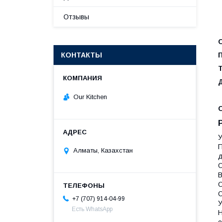
Отзывы
КОНТАКТЫ
Our Kitchen
П
Алматы, Казахстан
д
О
В
О
О
+7 (707) 914-04-99
У
Есть WhatsApp
Н