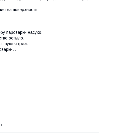
ния на поверхность.
.
ру пароварки насухо.
ство остыло.
евшуюся грязь.
оварки. .
н