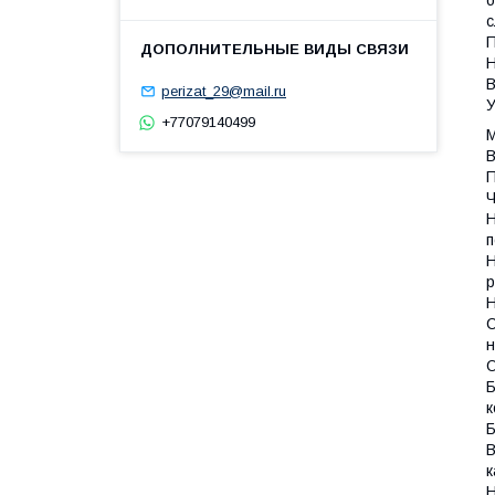
о
с
П
Н
В
perizat_29@mail.ru
У
+77079140499
В
П
Ч
Н
п
Н
р
Н
С
О
Б
к
В
к
Н