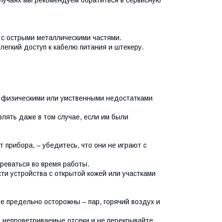
случаях мы рекомендуем обратиться в сервисную
я с острыми металлическими частями.
 легкий доступ к кабелю питания и штекеру.
 физическими или умственными недостатками
ять даже в том случае, если им были
прибора, – убедитесь, что они не играют с
греваться во время работы.
сти устройства с открытой кожей или участками
е предельно осторожны – пар, горячий воздух и
 в непроветриваемые отсеки и не перекрывайте