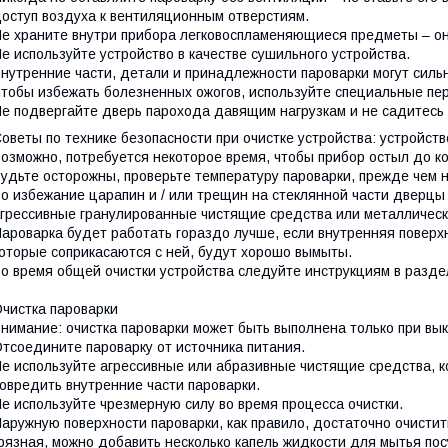
оступ воздуха к вентиляционным отверстиям.
е храните внутри прибора легковоспламеняющиеся предметы – он
е используйте устройство в качестве сушильного устройства.
нутренние части, детали и принадлежности пароварки могут сильн
тобы избежать болезненных ожогов, используйте специальные пер
е подвергайте дверь парохода давящим нагрузкам и не садитесь 
оветы по технике безопасности при очистке устройства: устройст
озможно, потребуется некоторое время, чтобы прибор остыл до 
удьте осторожны, проверьте температуру пароварки, прежде чем н
о избежание царапин и / или трещин на стеклянной части дверцы 
грессивные гранулированные чистящие средства или металлическ
ароварка будет работать гораздо лучше, если внутренняя поверхн
оторые соприкасаются с ней, будут хорошо вымыты.
о время общей очистки устройства следуйте инструкциям в раздел
чистка пароварки
нимание: очистка пароварки может быть выполнена только при в
тсоедините пароварку от источника питания.
е используйте агрессивные или абразивные чистящие средства, к
овредить внутренние части пароварки.
е используйте чрезмерную силу во время процесса очистки.
аружную поверхности пароварки, как правило, достаточно очистит
рязная, можно добавить несколько капель жидкости для мытья по