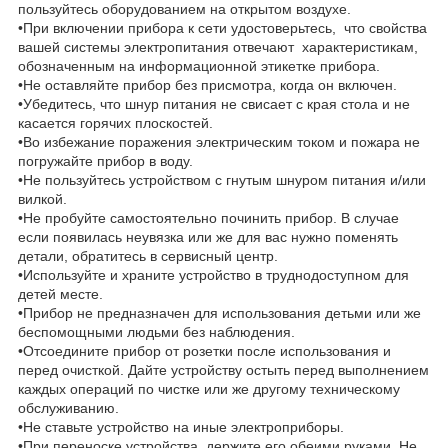
пользуйтесь оборудованием на открытом воздухе.
•При включении прибора к сети удостоверьтесь, что свойства
вашей системы электропитания отвечают характеристикам,
обозначенным на информационной этикетке прибора.
•Не оставляйте прибор без присмотра, когда он включен.
•Убедитесь, что шнур питания не свисает с края стола и не
касается горячих плоскостей.
•Во избежание поражения электрическим током и пожара не
погружайте прибор в воду.
•Не пользуйтесь устройством с гнутым шнуром питания и/или
вилкой.
•Не пробуйте самостоятельно починить прибор. В случае
если появилась неувязка или же для вас нужно поменять
детали, обратитесь в сервисный центр.
•Используйте и храните устройство в труднодоступном для
детей месте.
•Прибор не предназначен для использования детьми или же
беспомощными людьми без наблюдения.
•Отсоедините прибор от розетки после использования и
перед очисткой. Дайте устройству остыть перед выполнением
каждых операций по чистке или же другому техническому
обслуживанию.
•Не ставьте устройство на иные электроприборы.
•При переноске устройства держите его обеими руками. Не