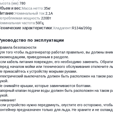
ысота (мм):
780
бъем и вес:
Масса нетто:
35кг
Питание:
Номинальный ток:
2,1А
отребляемая мощность:
220Вт
оминальная частота:
50Гц
Технические характеристики:
Хладагент:
R134a/200g
Руководство по эксплуатации
равила безопасности
ля того чтобы льдогенератор работал правильно, вы должны вни
екомендациям, приведенным в разделе.
сли кабель питания поврежден,
его необходимо заменить. Обрати
еред началом мойки или технического обслуживания отключите ль
е прикасайтесь к устройству мокрыми руками.
лектрический выключатель должен быть расположен на таком расс
укой.
е снимайте крышки, которые завинчиваются болтами.
апорный клапан подачи воды должен быть расположен на таком р
укой.
нимание!
сли устройство нужно передвинуть, опустите его осторожно, чтоб
онтейнер предназначен только для льда. Не храните и не охлажда