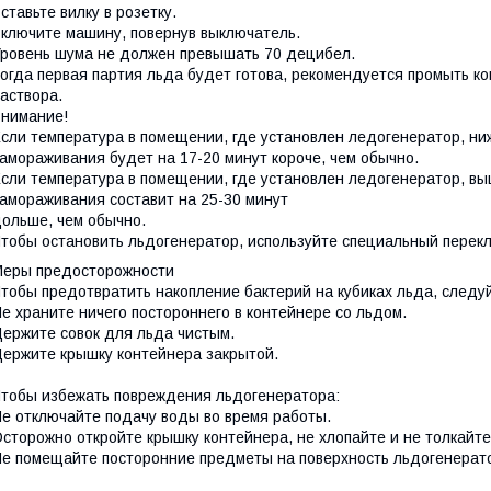
ставьте вилку в розетку.
ключите машину, повернув выключатель.
ровень шума не должен превышать 70 децибел.
огда первая партия льда будет готова, рекомендуется промыть
аствора.
нимание!
сли температура в помещении, где установлен ледогенератор, ни
амораживания будет на 17-20 минут короче, чем обычно.
сли температура в помещении, где установлен ледогенератор, в
амораживания составит на 25-30 минут
ольше, чем обычно.
тобы остановить льдогенератор, используйте специальный перек
еры предосторожности
тобы предотвратить накопление бактерий на кубиках льда,
след
у
е храните ничего постороннего в контейнере со льдом.
ержите совок для льда чистым.
ержите крышку контейнера закрытой.
тобы избежать повреждения льдогенератора:
е отключайте подачу воды во время работы.
сторожно откройте крышку контейнера, не хлопайте и не толкайте
е помещайте посторонние предметы на поверхность льдогенерат