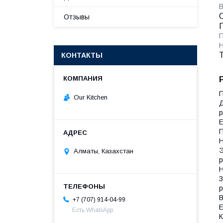
В
О
Отзывы
П
Н
КОНТАКТЫ
П
Our Kitchen
Д
р
Е
П
Н
Э
Алматы, Казахстан
р
Н
З
р
В
+7 (707) 914-04-99
Е
Есть WhatsApp
К