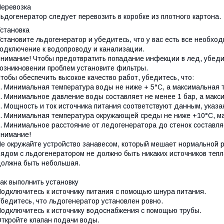
еревозка
ьдогенератор следует перевозить в коробке из плотного картона.
становка
становите льдогенератор и убедитесь, что у вас есть все необхо
одключение к водопроводу и канализации.
нимание! Чтобы предотвратить попадание инфекции в лед,
убеди
озникновении проблем установит
е фильтры.
тобы обеспечить высокое качество работ, убедитесь, что:
. Минимальная температура воды не ниже + 5°С, а максимальная 
. Минимальное давление воды составляет не менее 1 бар, а макси
. Мощность и ток источника питания соответствуют данны
м, указ
. Минимальная температура окружающей среды не ниже +10°С, ма
. Минимальное расстояние от ледогенератора до стенок составля
нимание!
е окружайте устройство занавесом, который мешает нормальной р
ядом с льдогенератором не должно быть никаких источников
тепл
должна бы
ть небольшая.
ак выполнить установку
одключитесь к источнику питания с помощью шнура питания.
бедитесь, что льдогенератор установлен
ровно.
одключитесь к источнику водоснабжения с помощью трубы.
ткройте клапан подачи воды.