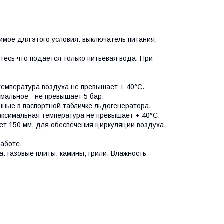
димое для этого
условия: выключатель питания,
тесь что подается только питьевая вода.
При
температура воздуха не превышает + 40°С.
мальное - не превышает 5 бар.
анные в паспортной табличке
льдогенератора.
ксимальная температура не превышает + 40°С.
ет 150 мм, для обеспеч
ения циркуляци
и воздуха.
аботе.
а: газовые плиты, камины, грили. Влажность