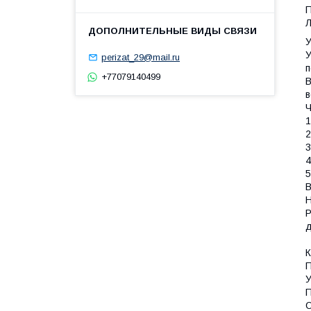
П
Л
У
У
perizat_29@mail.ru
п
+77079140499
В
в
Ч
1
2
3
4
5
В
Н
Р
К
П
У
П
О