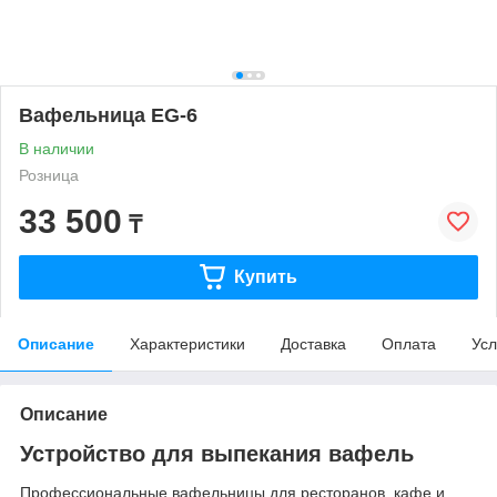
Вафельница EG-6
В наличии
Розница
33 500
₸
Купить
Описание
Характеристики
Доставка
Оплата
Усл
Описание
Устройство для выпекания вафель
Профессиональные вафельницы для ресторанов, кафе и