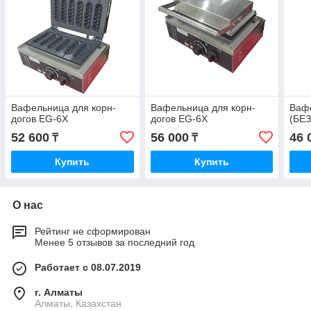
Вафельница для корн-
Вафельница для корн-
Ваф
догов EG-6X
догов EG-6X
(БЕ
52 600
56 000
46 
₸
₸
Купить
Купить
О нас
Рейтинг не сформирован
Менее 5 отзывов за последний год
Работает с 08.07.2019
г. Алматы
Алматы, Казахстан