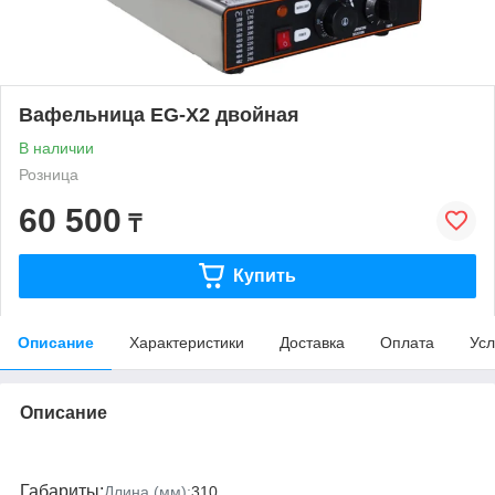
Вафельница EG-X2 двойная
В наличии
Розница
60 500
₸
Купить
Описание
Характеристики
Доставка
Оплата
Усл
Описание
Габариты:
Длина (мм):
310