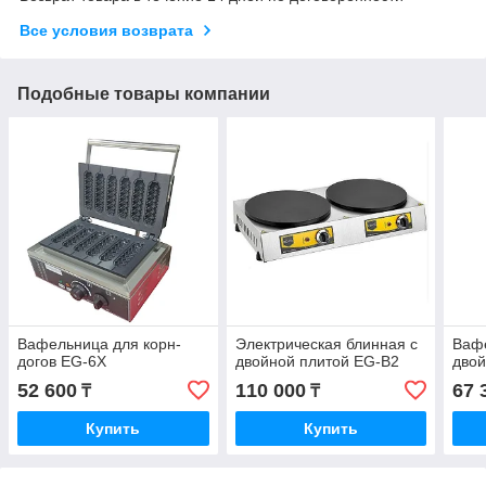
Все условия возврата
Подобные товары компании
Вафельница для корн-
Электрическая блинная с
Ваф
догов EG-6X
двойной плитой EG-B2
дво
52 600
110 000
67 
₸
₸
Купить
Купить