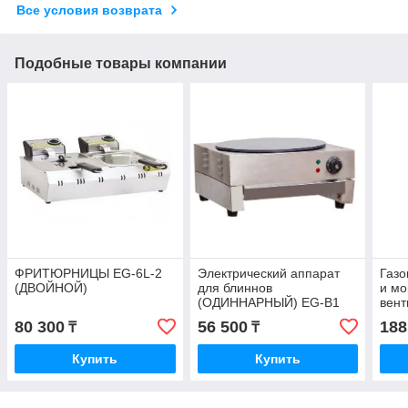
Все условия возврата
Подобные товары компании
ФРИТЮРНИЦЫ EG-6L-2
Электрический аппарат
Газо
(ДВОЙНОЙ)
для блиннов
и мо
(ОДИННАРНЫЙ) EG-B1
вен
80 300
56 500
188
₸
₸
Купить
Купить