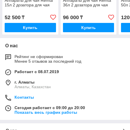
Аппараты для чая Remta
Аппараты для чая Remta
Аппа
15л 2 дозатора для чая
36л 2 дозатора для чая
50л 
52 500
96 000
120
₸
₸
Купить
Купить
О нас
Рейтинг не сформирован
Менее 5 отзывов за последний год
Работает с 08.07.2019
г. Алматы
Алматы, Казахстан
Контакты
Сегодня работает с 09:00 до 20:00
Показать весь график работы