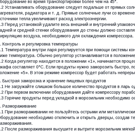
борудование во время транспортировки более чем на 45°.
.2 Устанавливать оборудование следует подальше от прямых солне
агревателя, радиатора и т. д. Прямые солнечные лучи со времене
сточники тепла увеличивают расход электроэнергии.
.3 Перед установкой удалите весь внешний и внутренний упаково
адней и средней стенки оборудования до стены должно составл
иркуляцию воздуха, необходимого для охлаждения компрессора.
. Контроль и регулировка температуры
.1 Температура внутри ларя регулируется при помощи системы ко
иже температура. Обычно регулятор устанавливается в положени
.2 Когда регулятор находится в положении «1», начинается проце
кафа составляет 0°С. Если продукты нужно заморозить быстро, по
оложение «5». В этом режиме компрессор будет работать непрер
. Быстрая заморозка и хранение пищевых продуктов
.1 Не загружайте слишком большое количество продуктов в ларь 
.2 При первом включении оборудования дайте компрессору порабо
.3 Горячие продукты перед укладкой в морозильник необходимо 
. Размораживание
.1 При размораживании не пользуйтесь острыми или металлически
борудование необходимо отключить и открыть дверцы, создав те
азмораживания.
.2 После размораживания высушите и вытрите морозильник мягко