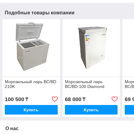
Подобные товары компании
Морозильный ларь BC/BD
Морозильный ларь
Мор
210K
BC/BD-100 Diamond
BC/B
100 500
68 000
69 
₸
₸
Купить
Купить
О нас