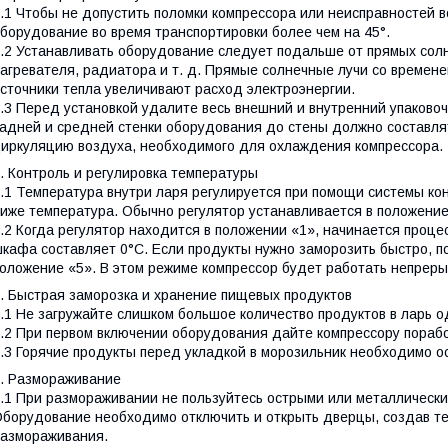
.1 Чтобы не допустить поломки компрессора или неисправностей в
борудование во время транспортировки более чем на 45°.
.2 Устанавливать оборудование следует подальше от прямых солне
агревателя, радиатора и т. д. Прямые солнечные лучи со времене
сточники тепла увеличивают расход электроэнергии.
.3 Перед установкой удалите весь внешний и внутренний упаково
адней и средней стенки оборудования до стены должно составл
иркуляцию воздуха, необходимого для охлаждения компрессора.
. Контроль и регулировка температуры
.1 Температура внутри ларя регулируется при помощи системы ко
иже температура. Обычно регулятор устанавливается в положени
.2 Когда регулятор находится в положении «1», начинается проце
кафа составляет 0°С. Если продукты нужно заморозить быстро, по
оложение «5». В этом режиме компрессор будет работать непрер
. Быстрая заморозка и хранение пищевых продуктов
.1 Не загружайте слишком большое количество продуктов в ларь 
.2 При первом включении оборудования дайте компрессору порабо
.3 Горячие продукты перед укладкой в морозильник необходимо 
. Размораживание
.1 При размораживании не пользуйтесь острыми или металлически
борудование необходимо отключить и открыть дверцы, создав те
азмораживания.