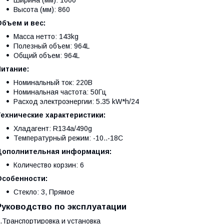
Ширина (мм): 1000
Высота (мм): 860
Объем и вес:
Масса нетто: 143kg
Полезный объем: 964L
Общий объем: 964L
Питание:
Номинальный ток: 220В
Номинальная частота: 50Гц
Расход электроэнергии: 5.35 kW*h/24
Технические характеристики:
Хладагент: R134a/490g
Температурный режим: -10..-18C
Дополнительная информация:
Количество корзин: 6
Особенности:
Стекло: 3, Прямое
Руководство по эксплуатации
.Транспортировка и установка