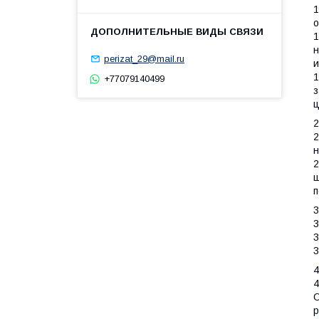
1
о
1
н
perizat_29@mail.ru
и
1
+77079140499
з
ц
2
2
н
2
ш
п
3
3
3
3
4
4
О
р