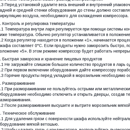
.3 Перед установкой удалите весь внешний и внутренний упаково
адней и средней стенки оборудования до стены должно составл
иркуляцию воздуха, необходимого для охлаждения компрессора.
. Контроль и регулировка температуры
.1 Температура внутри ларя регулируется при помощи системы ко
иже температура. Обычно регулятор устанавливается в положени
.2 Когда регулятор находится в положении «1», начинается проце
кафа составляет 0°С. Если продукты нужно заморозить быстро, по
оложение «5». В этом режиме компрессор будет работать непрер
. Быстрая заморозка и хранение пищевых продуктов
.1 Не загружайте слишком большое количество продуктов в ларь 
.2 При первом включении оборудования дайте компрессору порабо
.3 Горячие продукты перед укладкой в морозильник необходимо 
. Размораживание
.1 При размораживании не пользуйтесь острыми или металлически
борудование необходимо отключить и открыть дверцы, создав те
азмораживания.
.2 После размораживания высушите и вытрите морозильник мягко
. Техническое обслуживание
.1 Для удаления грязи с поверхности шкафа используйте нейтрал
борудование мягкой ветошью.
.2 Чтобы удалить грязь с конденсатора, воспользуйтесь пылесос