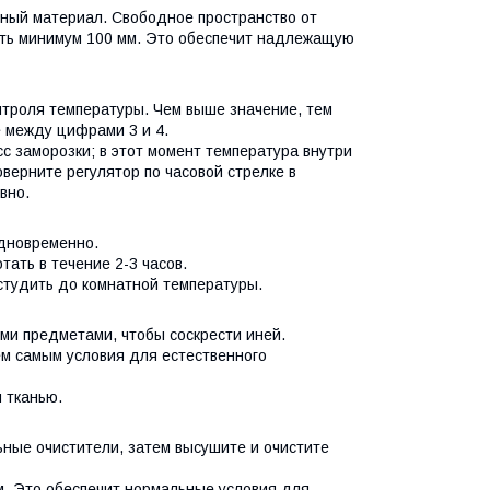
чный материал. Свободное пространство от
ять минимум 100 мм. Это обеспечит надлежащую
нтроля температуры. Чем выше значение, тем
е между цифрами 3 и 4.
сс заморозки; в этот момент температура внутри
верните регулятор по часовой стрелке в
ывно.
одновременно.
тать в течение 2-3 часов.
остудить до комнатной температуры.
ми предметами, чтобы соскрести иней.
м самым условия для естественного
й тканью.
ьные очистители, затем высушите и очистите
ом. Это обеспечит нормальные условия для