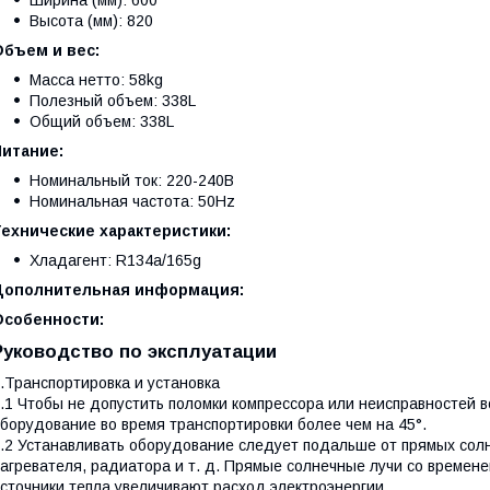
Ширина (мм): 600
Высота (мм): 820
Объем и вес:
Масса нетто: 58kg
Полезный объем: 338L
Общий объем: 338L
Питание:
Номинальный ток: 220-240В
Номинальная частота: 50Hz
Технические характеристики:
Хладагент: R134a/165g
Дополнительная информация:
Особенности:
Руководство по эксплуатации
.Транспортировка и установка
.1 Чтобы не допустить поломки компрессора или неисправностей в
борудование во время транспортировки более чем на 45°.
.2 Устанавливать оборудование следует подальше от прямых солне
агревателя, радиатора и т. д. Прямые солнечные лучи со времене
сточники тепла увеличивают расход электроэнергии.