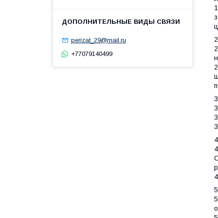
1
з
ц
2
perizat_29@mail.ru
2
+77079140499
н
2
ш
п
3
3
3
3
4
4
О
р
4
5
5
о
5