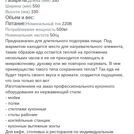
Габариты:
Длина (мм):
350
Ширина (мм):
550
Высота (мм):
330
Объем и вес:
Питание:
Номинальный ток:
220В
Потребляемая мощность:
500вт
Номинальная частота:
50гц
Предназначен для длительного подогрева пищи. Под
мармитом находится место для нагревательного элемента,
таким образом еда остается теплой на протяжении
нескольких часов и ее не приходится помещать в
микроволновку, духовку или же повторно нагревать. В чем
преимущество такого типа сохранения тепла? Так еда не
будет терять своего вкуса и аромата: создается ощущение,
что она только вот-вот
Изготовлением на заказ профессионального кухонного
оборудования из нержавеющей стали:
- мойки
- полки
- стеллажи кухонные
- столы рабочие
- коктейльные станции
- кухонные вытяжные зонты
Для кафе, столовых и ресторанов по индивидуальным