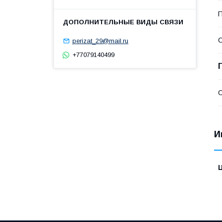
П
С
perizat_29@mail.ru
+77079140499
С
И