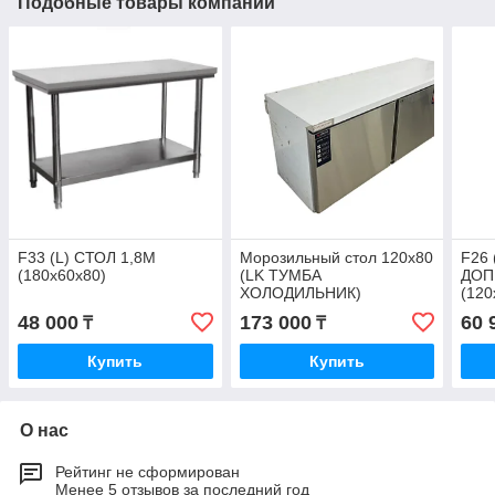
Подобные товары компании
F33 (L) СТОЛ 1,8М
Морозильный стол 120х80
F26 
(180х60х80)
(LK ТУМБА
ДОП
ХОЛОДИЛЬНИК)
(120
48 000
173 000
60 
₸
₸
Купить
Купить
О нас
Рейтинг не сформирован
Менее 5 отзывов за последний год