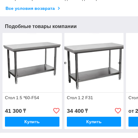
Все условия возврата
Подобные товары компании
Стол 1.5 *60-F54
Стол 1.2 F31
Стол
41 300
34 400
₸
₸
от
Купить
Купить