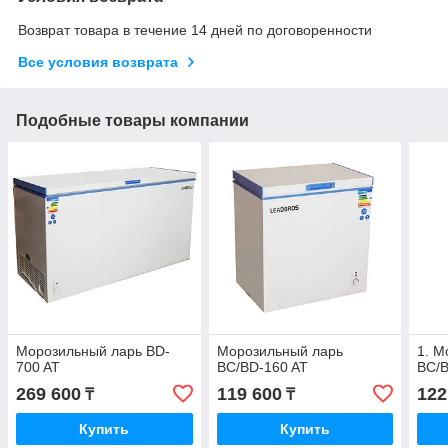
Возврат товара в течение 14 дней по договоренности
Все условия возврата
Подобные товары компании
Морозильный ларь BD-
Морозильный ларь
1. М
700 AT
BC/BD-160 AT
BC/
269 600
119 600
122
₸
₸
Купить
Купить