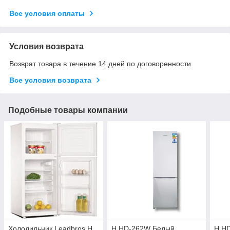
Все условия оплаты
Условия возврата
Возврат товара в течение 14 дней по договоренности
Все условия возврата
Подобные товары компании
Холодильник Leadbros H
H HD-262W Белый.
H H