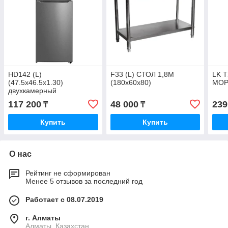
HD142 (L)
F33 (L) СТОЛ 1,8М
LK 
(47.5x46.5x1.30)
(180х60х80)
МОР
двухкамерный
холодильник (Графит)
117 200
48 000
239
₸
₸
ЧЕРНЫЙ
Купить
Купить
О нас
Рейтинг не сформирован
Менее 5 отзывов за последний год
Работает с 08.07.2019
г. Алматы
Алматы, Казахстан