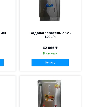
 40L
Водонагреватель ZK2 -
120L/h
62 066 ₸
В наличии
Купить